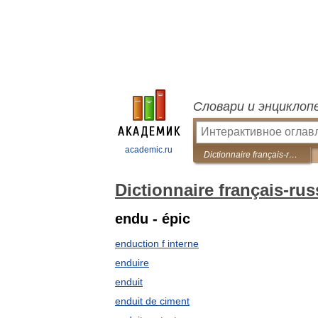
Словари и энциклоп
academic.ru
Dictionnaire français-russe de pétrole et de gaz
Dictionnaire français-rus
endu - épic
enduction f interne
enduire
enduit
enduit de ciment