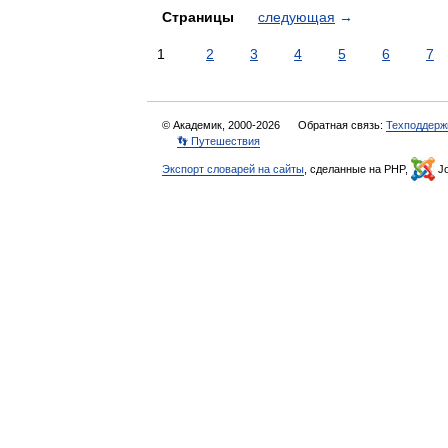
Страницы
следующая
→
1
2
3
4
5
6
7
© Академик, 2000-2026
Обратная связь:
Техподдерж
👣 Путешествия
Экспорт словарей на сайты
, сделанные на PHP,
Jo