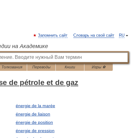
Запомнить сайт
Словарь на свой сайт
RU
едии на Академике
Толкования
Переводы
Книги
Игры ⚽
se de pétrole et de gaz
énergie de la marée
énergie de liaison
énergie de position
énergie de pression