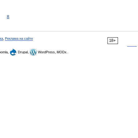
8
ка
,
Реклама на сайте
18+
omla,
Drupal,
WordPress, MODx.